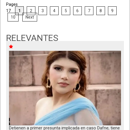
Pages
17
1
2
3
4
5
6
7
8
9
10
Next
RELEVANTES
Detienen a primer presunta implicada en caso Dafne; tiene