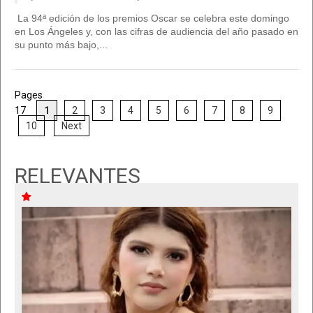
La 94ª edición de los premios Oscar se celebra este domingo
en Los Ángeles y, con las cifras de audiencia del año pasado en
su punto más bajo,...
Pages
17
1
2
3
4
5
6
7
8
9
10
Next
RELEVANTES