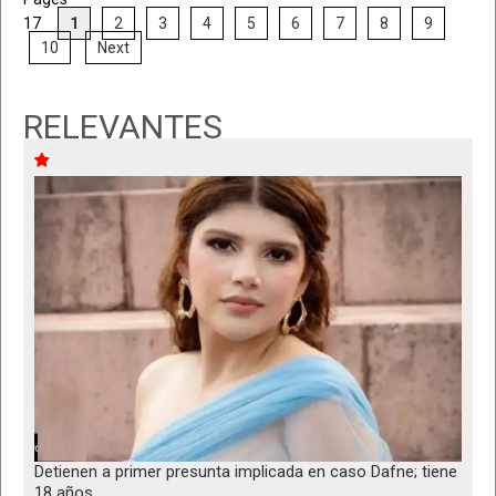
17
1
2
3
4
5
6
7
8
9
10
Next
RELEVANTES
Detienen a primer presunta implicada en caso Dafne; tiene
18 años