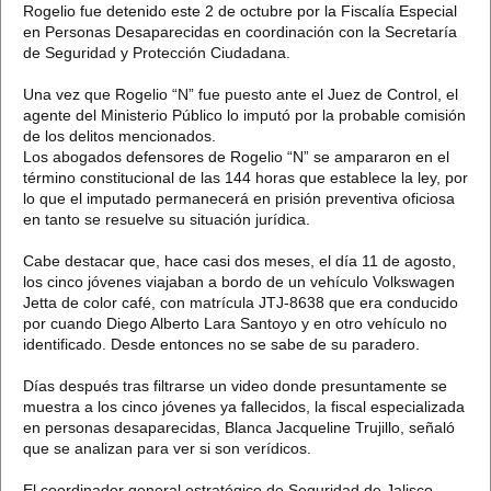
Rogelio fue detenido este 2 de octubre por la Fiscalía Especial
en Personas Desaparecidas en coordinación con la Secretaría
de Seguridad y Protección Ciudadana.
Una vez que Rogelio “N” fue puesto ante el Juez de Control, el
agente del Ministerio Público lo imputó por la probable comisión
de los delitos mencionados.
Los abogados defensores de Rogelio “N” se ampararon en el
término constitucional de las 144 horas que establece la ley, por
lo que el imputado permanecerá en prisión preventiva oficiosa
en tanto se resuelve su situación jurídica.
Cabe destacar que, hace casi dos meses, el día 11 de agosto,
los cinco jóvenes viajaban a bordo de un vehículo Volkswagen
Jetta de color café, con matrícula JTJ-8638 que era conducido
por cuando Diego Alberto Lara Santoyo y en otro vehículo no
identificado. Desde entonces no se sabe de su paradero.
Días después tras filtrarse un video donde presuntamente se
muestra a los cinco jóvenes ya fallecidos, la fiscal especializada
en personas desaparecidas, Blanca Jacqueline Trujillo, señaló
que se analizan para ver si son verídicos.
El coordinador general estratégico de Seguridad de Jalisco,