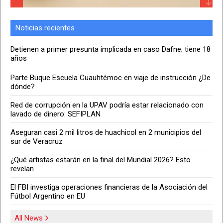
Noticias recientes
Red de corrupción en la UPAV
podría estar relacionado con
Detienen a primer presunta implicada en caso Dafne; tiene 18
lavado de dinero: SEFIPLAN
años
Jul 15 2026
Parte Buque Escuela Cuauhtémoc en viaje de instrucción ¿De
dónde?
Muere menor de 13 años
Red de corrupción en la UPAV podría estar relacionado con
cuando presuntamente
lavado de dinero: SEFIPLAN
fumigaba campos de piña al sur
de Veracruz
Aseguran casi 2 mil litros de huachicol en 2 municipios del
Jul 09 2026
sur de Veracruz
Esto tendría que pasar para que
¿Qué artistas estarán en la final del Mundial 2026? Esto
México albergue el Mundial 2038
revelan
y Veracruz pueda ser sede
El FBI investiga operaciones financieras de la Asociación del
Jul 08 2026
Fútbol Argentino en EU
Aprueban reglas para revocar
All News
mandato en Veracruz; en esto