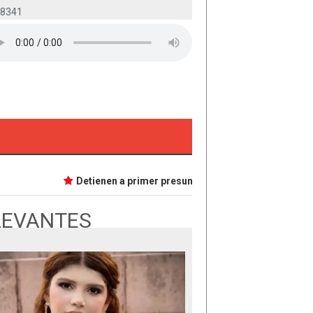
-8341
Detienen a primer presunta implicada en caso Dafne; tie
LEVANTES