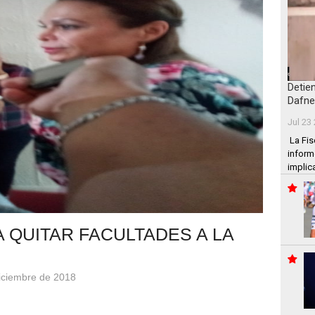
Detie
Dafne
Jul 23
La Fis
inform
implic
QUITAR FACULTADES A LA
diciembre de 2018