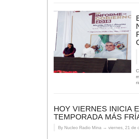
C
m
r
HOY VIERNES INICIA E
TEMPORADA MÁS FRÍ
By Nucleo Radio Mina →
viernes, 21 de
...