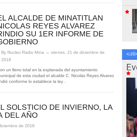
EL ALCALDE DE MINATITLAN
NICOLAS REYES ALVAREZ
RINDIO SU 1ER INFORME DE
GOBIERNO
By Nucleo Radio Mina →
viernes, 21 de diciembre de
+LEÍD
2018
Ev
on un lleno total en la explanada del ayuntamiento
unicipal de esta ciudad el alcalde C. Nicolás Reyes Alvarez
indió conforme lo establece la ley...
L SOLSTICIO DE INVIERNO, LA
A DEL AÑO
 diciembre de 2018