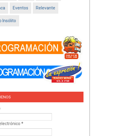
Feb 16 2026
aca
Eventos
Relevante
TRÍO DEL AMOR –
NISSAN SADO
 Insólito
MINATITLÁN
Feb 05 2026
BENOS
e
electrónico
*