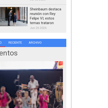
Sheinbaum destaca
reunión con Rey
Felipe VI; estos
temas trataron
Jun 26 2026
O
RECIENTE
ARCHIVO
entos