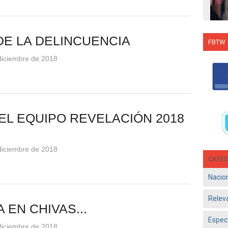
DE LA DELINCUENCIA
FBTW
Con C
 diciembre de 2018
Salsa
en g
Jun 1
- El d
Olga 
EL EQUIPO REVELACIÓN 2018
consol
 diciembre de 2018
CATEG
Nacio
Relev
 EN CHIVAS...
Espec
 diciembre de 2018