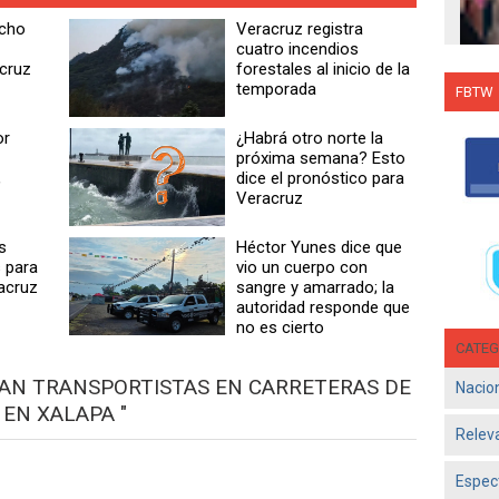
echo
Veracruz registra
cuatro incendios
acruz
forestales al inicio de la
temporada
FBTW
Con C
or
¿Habrá otro norte la
Salsa
próxima semana? Esto
en g
,
dice el pronóstico para
Veracruz
Jun 1
- El d
s
Héctor Yunes dice que
Olga 
 para
vio un cuerpo con
consol
acruz
sangre y amarrado; la
autoridad responde que
no es cierto
CATEG
STAN TRANSPORTISTAS EN CARRETERAS DE
Nacio
EN XALAPA "
Relev
Espec