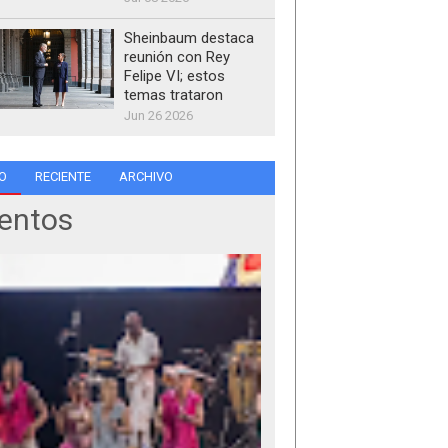
Sheinbaum destaca
reunión con Rey
Felipe VI; estos
temas trataron
Jun 26 2026
O
RECIENTE
ARCHIVO
entos