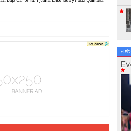
az, Baja California, Tijuana, Ensenada y hasta Quintana
+LEÍD
Ev