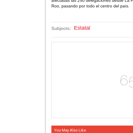
afectadas las 250 delegaciones desde La P
Roo, pasando por todo el centro del país.
Estatal
Subjects:
You May Also Like