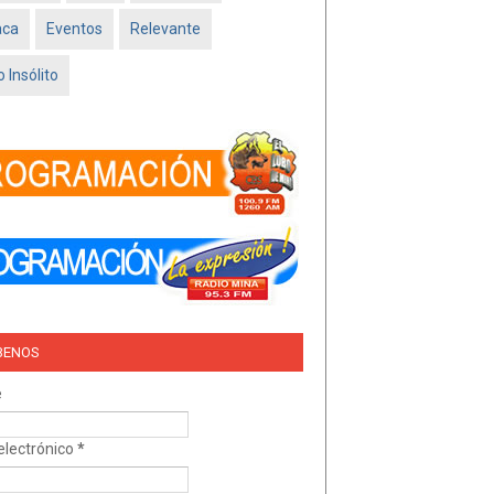
Feb 16 2026
aca
Eventos
Relevante
TRÍO DEL AMOR –
NISSAN SADO
 Insólito
MINATITLÁN
Feb 05 2026
BENOS
e
electrónico
*