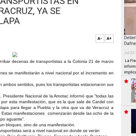
RANSPORTISTAS EN
RACRUZ, YA SE
LAPA
Detie
A-
A+
Dafne
Jul 23
La Fis
ibar decenas de transportistas a la Colonia 21 de marzo
inform
implic
enes se manifestarán a nivel nacional por el incremento en
n ambos sentidos, pues los transportistas estacionaron sus
, Presidente Nacional de la Amotac informó que "todas las
 por esta manifestación, que es la que sale de Cardel con
lapa para llegar a Puebla y la otra que va de Veracruz a
. Estas manifestaciones comenzarán desde las ocho de la
rpo aguante".
n bloqueo, sino de una manifestación.
ansportistas será a nivel nacional en donde se verán