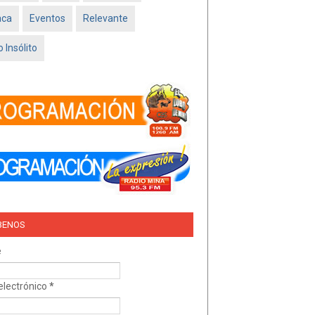
Feb 16 2026
aca
Eventos
Relevante
TRÍO DEL AMOR –
NISSAN SADO
 Insólito
MINATITLÁN
Feb 05 2026
BENOS
e
electrónico
*