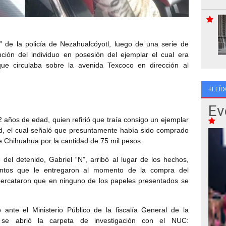
” de la policía de
Nezahualcóyotl
,
luego de una serie de
nción del individuo en posesión del ejemplar el cual era
que circulaba sobre la avenida
Texcoco
en dirección al
+LEÍD
Ev
2 años de edad, quien refirió que traía consigo un ejemplar
d, el cual señaló que presuntamente había sido comprado
de
Chihuahua
por la cantidad de 75 mil pesos.
 del detenido, Gabriel “N”, arribó al lugar de los hechos,
entos que le entregaron al momento de la compra del
percataron que en ninguno de los papeles presentados se
 ante el Ministerio Público de la fiscalía General de la
se abrió la carpeta de investigación con el NUC: