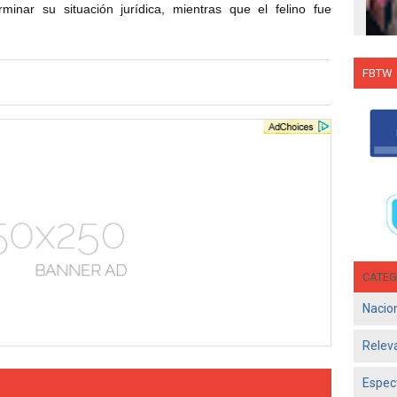
nar su situación jurídica, mientras que el felino fue
FBTW
Con C
Salsa
en g
Jun 1
- El d
Olga 
consol
CATEG
Nacio
Relev
Espec