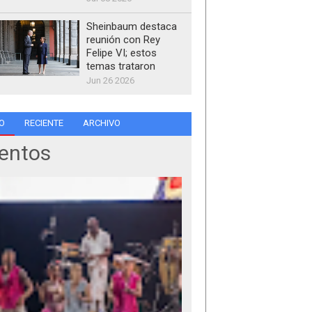
Sheinbaum destaca
reunión con Rey
Felipe VI; estos
temas trataron
Jun 26 2026
O
RECIENTE
ARCHIVO
entos