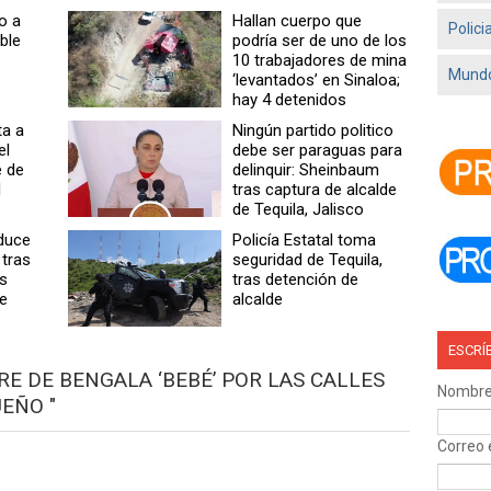
o a
Hallan cuerpo que
Polici
ble
podría ser de uno de los
10 trabajadores de mina
Mundo
‘levantados’ en Sinaloa;
hay 4 detenidos
a a
Ningún partido politico
el
debe ser paraguas para
 de
delinquir: Sheinbaum
l
tras captura de alcalde
de Tequila, Jalisco
duce
Policía Estatal toma
 tras
seguridad de Tequila,
os
tras detención de
e
alcalde
ESCRÍ
GRE DE BENGALA ‘BEBÉ’ POR LAS CALLES
Nombr
EÑO "
Correo 