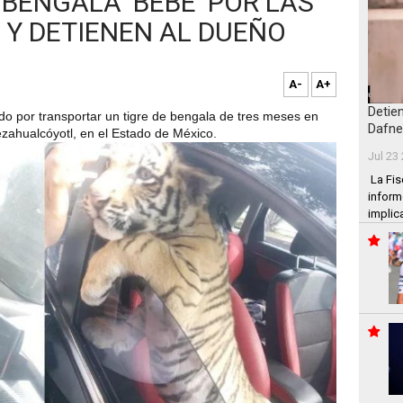
 BENGALA ‘BEBÉ’ POR LAS
 Y DETIENEN AL DUEÑO
A-
A+
Detie
do por transportar un
tigre de bengala
de tres meses en
Dafne
zahualcóyotl, en el
Estado de México.
Jul 23
La Fis
inform
implic