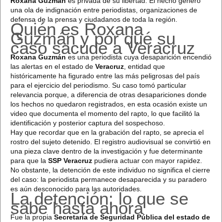
Roxana Guzmán
es privada de su libertad. El hecho generó
una ola de indignación entre periodistas, organizaciones de
defensa de la prensa y ciudadanos de toda la región.
Quién es Roxana
Guzmán y por qué su
caso sacude a Veracruz
Roxana Guzmán
es una periodista cuya desaparición encendió
las alertas en el estado de
Veracruz
, entidad que
históricamente ha figurado entre las más peligrosas del país
para el ejercicio del periodismo. Su caso tomó particular
relevancia porque, a diferencia de otras desapariciones donde
los hechos no quedaron registrados, en esta ocasión existe un
video que documenta el momento del rapto, lo que facilitó la
identificación y posterior captura del sospechoso.
Hay que recordar que en la grabación del rapto, se aprecia el
rostro del sujeto detenido. El registro audiovisual se convirtió en
una pieza clave dentro de la investigación y fue determinante
para que la
SSP Veracruz
pudiera actuar con mayor rapidez.
No obstante, la detención de este individuo no significa el cierre
del caso: la periodista permanece desaparecida y su paradero
es aún desconocido para las autoridades.
La detención: lo que se
sabe hasta ahora
Fue la propia
Secretaría de Seguridad Pública del estado de