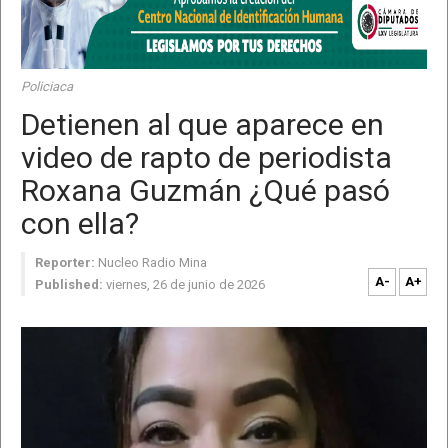
Policiaca
Detienen al que aparece en
video de rapto de periodista
Roxana Guzmán ¿Qué pasó
con ella?
Reporter:
Nucleo Radio Mina
A-
A+
Published:
viernes, 26 de junio de 2026