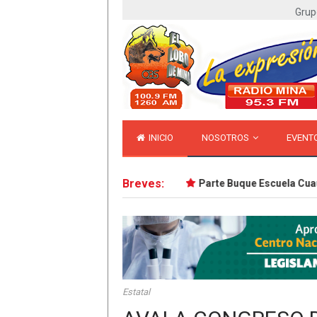
Grup
INICIO
NOSOTROS
EVENT
Breves:
ada en caso Dafne; tiene 18 años
Parte Buque Escuela Cuauhté
Estatal