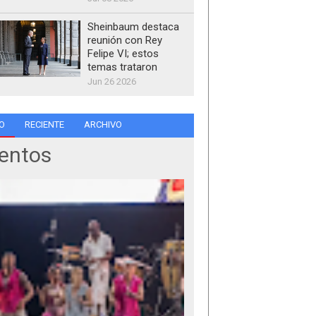
Sheinbaum destaca
reunión con Rey
Felipe VI; estos
temas trataron
Jun 26 2026
O
RECIENTE
ARCHIVO
entos