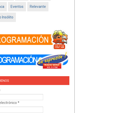
Feb 16 2026
aca
Eventos
Relevante
TRÍO DEL AMOR –
NISSAN SADO
 Insólito
MINATITLÁN
Feb 05 2026
BENOS
e
electrónico
*