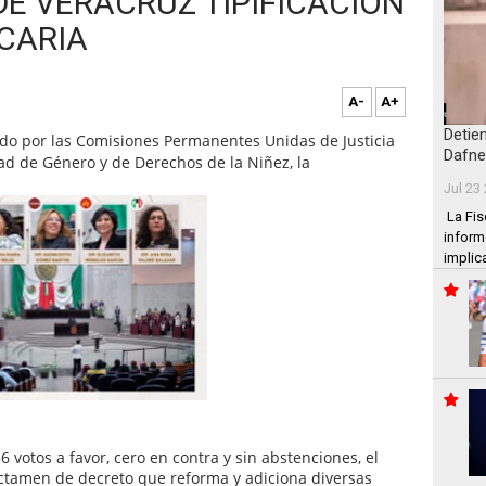
E VERACRUZ TIPIFICACION
ICARIA
A-
A+
Detie
ado por las Comisiones Permanentes Unidas de Justicia
Dafne
dad de Género y de Derechos de la Niñez, la
Jul 23
La Fis
inform
implic
6 votos a favor, cero en contra y sin abstenciones, el
dictamen de decreto que reforma y adiciona diversas