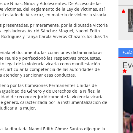
os de Niñas, Niños y Adolescentes, De Acceso de las
e Víctimas, del Reglamento de la Ley de Víctimas, así
del estado de Veracruz, en materia de violencia vicaria.
vas presentadas, primeramente, por la diputada Victoria
as legisladoras Astrid Sánchez Moguel, Naomi Edith
Rodríguez y Tanya Carola Viveros Cházaro, los días 15
 señala el documento, las comisiones dictaminadoras
+LEÍD
e reunió y perfeccionó las respectivas propuestas,
Ev
to legal de la violencia vicaria como manifestación
vez, articular la competencia de las autoridades de
ra atender y sancionar esas conductas.
 Pleno por las Comisiones Permanentes Unidas de
la Igualdad de Género y de Derechos de la Niñez, la
sidad de reconocer jurídicamente la violencia vicaria
e género, caracterizada por la instrumentalización de
judicar a la mujer.
na, la diputada Naomi Edith Gómez Santos dijo que la