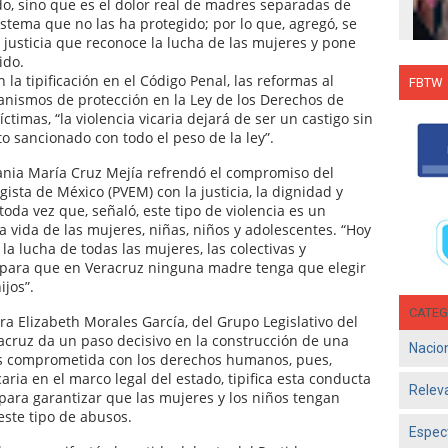
ado, sino que es el dolor real de madres separadas de
sistema que no las ha protegido; por lo que, agregó, se
justicia que reconoce la lucha de las mujeres y pone
ido.
la tipificación en el Código Penal, las reformas al
FBTW
canismos de protección en la Ley de los Derechos de
Con C
ctimas, “la violencia vicaria dejará de ser un castigo sin
Salsa
o sancionado con todo el peso de la ley”.
en g
ania María Cruz Mejía refrendó el compromiso del
Jun 1
gista de México (PVEM) con la justicia, la dignidad y
- El d
oda vez que, señaló, este tipo de violencia es un
Olga 
a vida de las mujeres, niñas, niños y adolescentes. “Hoy
consol
la lucha de todas las mujeres, las colectivas y
 para que en Veracruz ninguna madre tenga que elegir
ijos”.
CATEG
ora Elizabeth Morales García, del Grupo Legislativo del
racruz da un paso decisivo en la construcción de una
Nacio
ás comprometida con los derechos humanos, pues,
icaria en el marco legal del estado, tipifica esta conducta
Relev
para garantizar que las mujeres y los niños tengan
 este tipo de abusos.
Espec