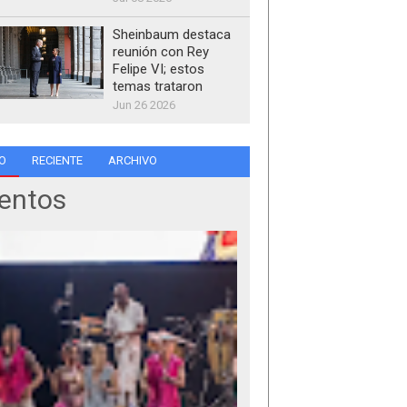
Sheinbaum destaca
reunión con Rey
Felipe VI; estos
temas trataron
Jun 26 2026
O
RECIENTE
ARCHIVO
entos