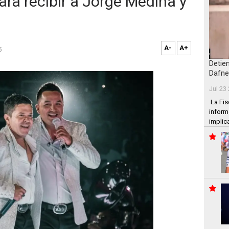
ara recibir a Jorge Medina y
A-
A+
5
Detie
Dafne
Jul 23
La Fis
inform
implic