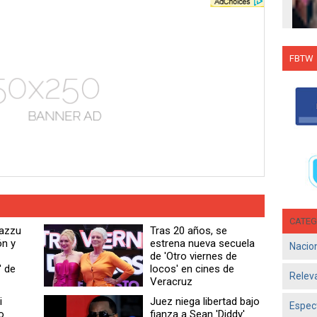
FBTW
Con C
Salsa
en g
Jun 1
- El d
Olga 
consol
CATEG
Cazzu
Tras 20 años, se
ón y
estrena nueva secuela
Nacio
de 'Otro viernes de
 de
locos' en cines de
Relev
Veracruz
i
Juez niega libertad bajo
Espec
o
fianza a Sean 'Diddy'