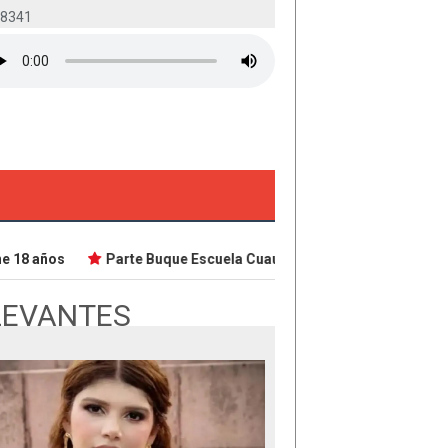
-8341
18 años
Parte Buque Escuela Cuauhtémoc en viaje de instrucc
LEVANTES