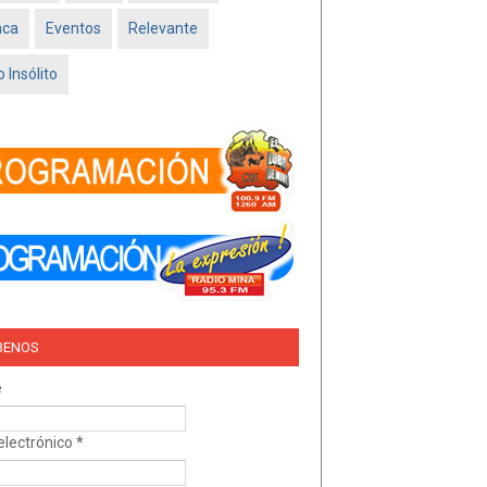
Feb 16 2026
aca
Eventos
Relevante
TRÍO DEL AMOR –
NISSAN SADO
 Insólito
MINATITLÁN
Feb 05 2026
BENOS
e
electrónico
*