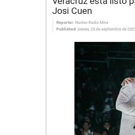
Veracruz está listo p
Josi Cuen
Reporter:
Nucleo Radio Mina
Published:
jueves, 25 de septiembre de 202