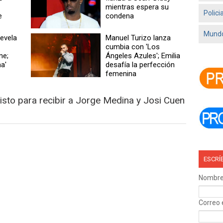
mientras espera su
Polici
e
condena
Mundo
revela
Manuel Turizo lanza
cumbia con 'Los
me;
Ángeles Azules'; Emilia
ma'
desafía la perfección
femenina
isto para recibir a Jorge Medina y Josi Cuen
ESCRÍ
Nombr
Correo 