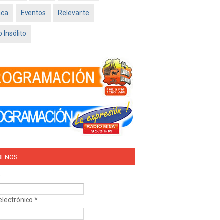
Feb 16 2026
aca
Eventos
Relevante
TRÍO DEL AMOR –
NISSAN SADO
 Insólito
MINATITLÁN
Feb 05 2026
BENOS
e
electrónico
*