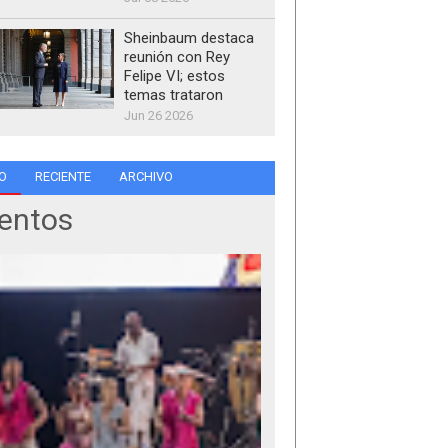
Sheinbaum destaca
reunión con Rey
Felipe VI; estos
temas trataron
Jun 26 2026
O
RECIENTE
ARCHIVO
entos