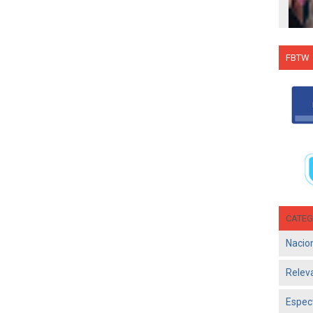
FBTW
Con C
Salsa
en g
Jun 1
- El d
Olga 
consol
CATEG
Nacio
Relev
Espec