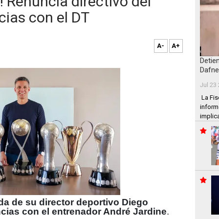
 Renuncia directivo del
cias con el DT
A-
A+
Detie
Dafne
Jul 23
La Fis
inform
implic
ida de su director deportivo Diego
ncias con el entrenador André Jardine
.