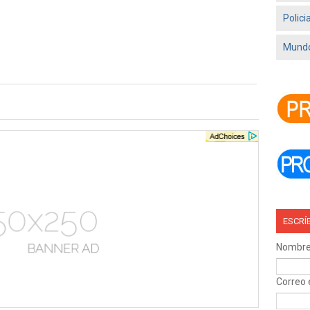
Polici
Mundo
ESCRÍ
Nombr
Correo 