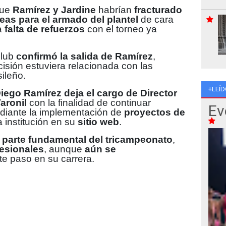
que
Ramírez y Jardine
habrían
fracturado
deas para el armado del plantel
de cara
a
falta de refuerzos
con el torneo ya
club
confirmó la salida de Ramírez
,
cisión estuviera relacionada con las
sileño.
+LEÍD
iego Ramírez deja el cargo de Director
aronil
con la finalidad de continuar
Ev
iante la implementación de
proyectos de
la institución en su
sitio web
.
e
parte fundamental del tricampeonato
,
esionales
, aunque
aún se
te paso en su carrera.