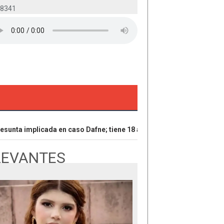
-8341
nta implicada en caso Dafne; tiene 18 años
Parte Buque Escue
LEVANTES