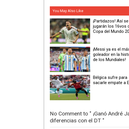
You May Also Like
¡Partidazos! Así se
jugarán los 16vos d
Copa del Mundo 2
¡Messi ya es el m
goleador en la hist
de los Mundiales!
Bélgica sufre para
sacarle empate a E
No Comment to " ¡Ganó André Jar
diferencias con el DT "