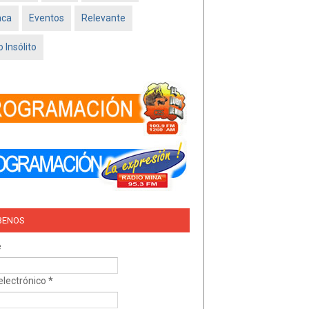
Feb 16 2026
aca
Eventos
Relevante
TRÍO DEL AMOR –
NISSAN SADO
 Insólito
MINATITLÁN
Feb 05 2026
BENOS
e
electrónico
*