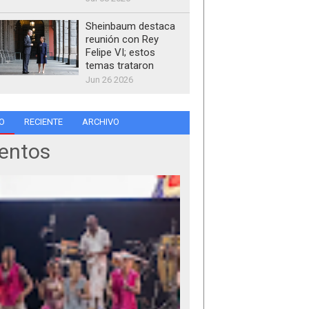
Sheinbaum destaca
reunión con Rey
Felipe VI; estos
temas trataron
Jun 26 2026
O
RECIENTE
ARCHIVO
entos