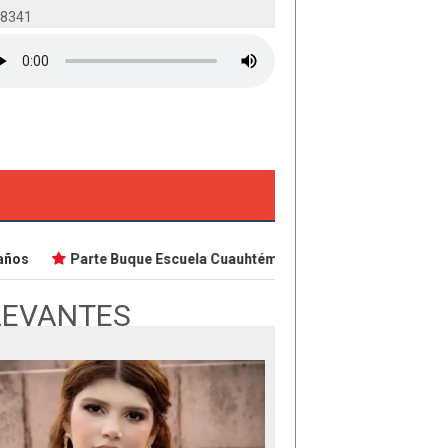
-8341
os
Parte Buque Escuela Cuauhtémoc en viaje de instrucción ¿
LEVANTES