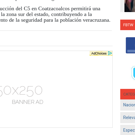
ucción del C5 en Coatzacoalcos permitirá una
 la zona sur del estado, contribuyendo a la
ento de la seguridad para la población veracruzana.
FBTW
Con C
Salsa
en g
Jun 1
- El d
Olga 
consol
CATEG
Nacio
Relev
Espec