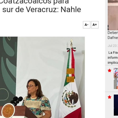
 Coatzacoalcos para
l sur de Veracruz: Nahle
A-
A+
Detie
Dafne
Jul 23
La Fis
inform
implic