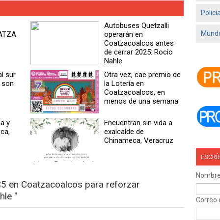
Polici
Autobuses Quetzalli
Mundo
ATZA
operarán en
Coatzacoalcos antes
de cerrar 2025: Rocio
Nahle
l sur
Otra vez, cae premio de
s son
la Lotería en
s
Coatzacoalcos, en
menos de una semana
a y
Encuentran sin vida a
ca,
exalcalde de
Chinameca, Veracruz
ESCRÍ
Nombr
C5 en Coatzacoalcos para reforzar
hle "
Correo 