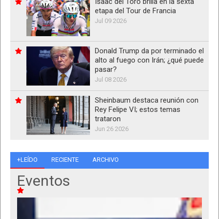
Isaac del Toro brilla en la sexta
etapa del Tour de Francia
Jul 09 2026
Donald Trump da por terminado el
alto al fuego con Irán; ¿qué puede
pasar?
Jul 08 2026
Sheinbaum destaca reunión con
Rey Felipe VI; estos temas
trataron
Jun 26 2026
+LEÍDO
RECIENTE
ARCHIVO
Eventos