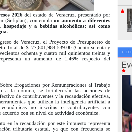
resos 2026
del estado de Veracruz, presentado por
ón (Sefiplan), contempla
un aumento a diferentes
 hospedaje y a bebidas alcohólicas; así como
gua.
reso de Veracruz, el Proyecto de Presupuesto de
o Total de $177,801,984,539.00 (Ciento setenta y
+LEÍD
vecientos ochenta y cuatro mil quinientos treinta y
representa un aumento de 1.46% respecto del
Ev
Sobre Erogaciones por Remuneraciones al Trabajo
o a la nómina, se fortalecerán las acciones de
fectivo de contribuyentes y la recaudación efectiva,
rramientas que utilizan la inteligencia artificial a
 económicas no inscritas o contribuyentes con
e acuerdo con su nivel de actividad económica.
to en la recaudación por este impuesto representa
ción tributaria estatal, ya que con frecuencia se