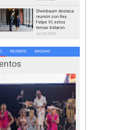
Sheinbaum destaca
reunión con Rey
Felipe VI; estos
temas trataron
Jun 26 2026
O
RECIENTE
ARCHIVO
entos