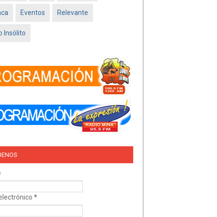
Feb 16 2026
aca
Eventos
Relevante
TRÍO DEL AMOR –
NISSAN SADO
 Insólito
MINATITLÁN
Feb 05 2026
BENOS
e
electrónico
*