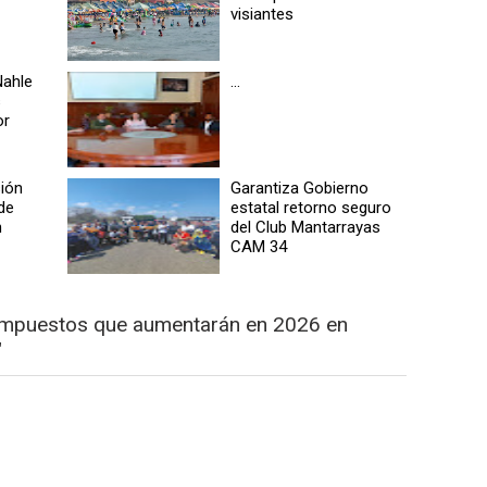
visiantes
Nahle
...
s
or
sión
Garantiza Gobierno
de
estatal retorno seguro
n
del Club Mantarrayas
CAM 34
impuestos que aumentarán en 2026 en
"