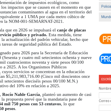
plementación de impuestos ecológicos, como
Polici
n los impactos que se causen en el momento en que
ustancias contaminantes al agua en el territorio del
l equivalente a 1 UMA por cada metro cúbico de
Mundo
sto en la NOM-001-SEMARNAT-2021.
ala que en 2026 se impulsará el
canje de placas
rvicio público y privado.
Esta medida, tiene
 la actualización del padrón vehicular, hecho que
as tareas de seguridad pública del Estado.
ignado para 2026 para la Secretaría de Educación
 (Sesenta y cuatro mil setecientos ochenta y nueve
 mil cuatrocientos noventa y siete pesos 00/100
to a 2025. A los Organismos Públicos
, cuyos servicios se concentran en la educación
rían $5,211,983,716.00 (Cinco mil doscientos once
ESCRÍ
il setecientos dieciséis pesos 00/100 M.N.)
ativo del 10% en relación a 2025.
Nombr
,
Rocío Nahle García
, planteó un aumento de casi
 la propuesta prevé que la mandataria pase de
Correo 
84 mil 750 pesos con 53 centavos
, lo que
50 pesos
.