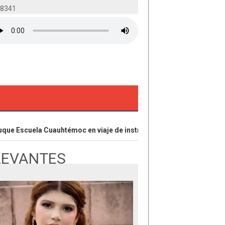
-8341
 Escuela Cuauhtémoc en viaje de instrucción ¿De dónde?
Red 
LEVANTES