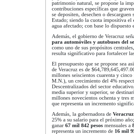
patrimonio natural, se propone la im
contribuciones específicas que grave
se depositen, desechen o descarguen s
Estado; siendo la cuota impositiva e
agua afectado; con base lo dispue
Además, el gobierno de Veracruz señ
para automóviles y autobuses del se
como uno de sus propósitos centrales,
resulta significativo para fortalecer l
El presupuesto que se propone sea as
de Veracruz es de $64,789,645,497.00
millones seiscientos cuarenta y cinco
M.N.), un crecimiento del 4% respec
Descentralizados del sector educativo
media superior y superior, se destina
millones novecientos ochenta y tres m
que representa un incremento signific
Además, la gobernadora de
Veracruz
25% a su salario para el próximo año;
ganar
67 mil 842 pesos
mensuales a
representa un incremento de
16 mil 9