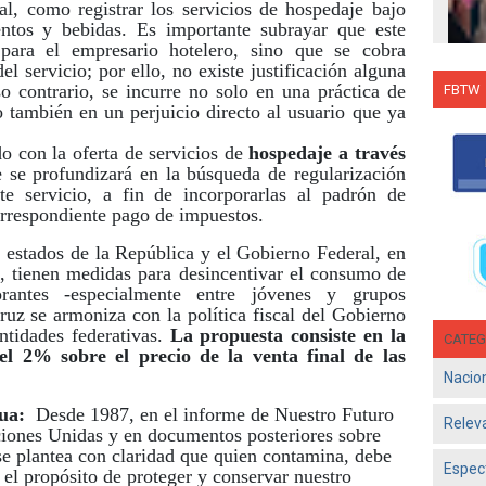
l, como registrar los servicios de hospedaje bajo
entos y bebidas. Es importante subrayar que este
para el empresario hotelero, sino que se cobra
el servicio; por ello, no existe justificación alguna
o contrario, se incurre no solo en una práctica de
FBTW
o también en un perjuicio directo al usuario que ya
Con C
Salsa
do con la oferta de servicios de
hospedaje a través
en g
e se profundizará en la búsqueda de regularización
te servicio, a fin de incorporarlas al padrón de
Jun 1
orrespondiente pago de impuestos.
- El d
Olga 
 estados de la República y el Gobierno Federal, en
consol
es, tienen medidas para desincentivar el consumo de
rantes -especialmente entre jóvenes y grupos
ruz se armoniza con la política fiscal del Gobierno
ntidades federativas.
La propuesta consiste en la
CATEG
l 2% sobre el precio de la venta final de las
Nacio
gua:
Desde 1987, en el informe de Nuestro Futuro
Relev
iones Unidas y en documentos posteriores sobre
e plantea con claridad que quien contamina, debe
Espec
el propósito de proteger y conservar nuestro