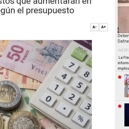
stos que aumentarán en
egún el presupuesto
A-
A+
Detie
Dafne
Jul 23
La Fis
inform
implic