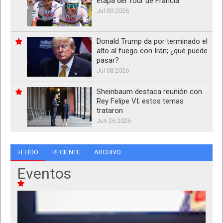
etapa del Tour de Francia
Jul 09 2026
Donald Trump da por terminado el
alto al fuego con Irán; ¿qué puede
pasar?
Jul 08 2026
Sheinbaum destaca reunión con
Rey Felipe VI; estos temas
trataron
Jun 26 2026
+LEÍDO
RECIENTE
ARCHIVO
Eventos