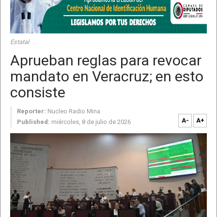
Estatal
Aprueban reglas para revocar
mandato en Veracruz; en esto
consiste
Reporter:
Nucleo Radio Mina
A-
A+
Published:
miércoles, 8 de julio de 2026