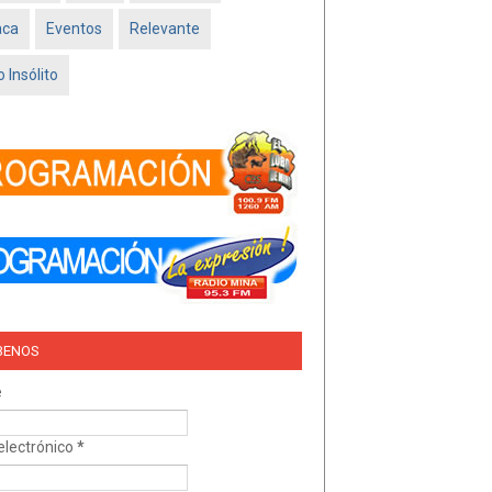
Feb 16 2026
aca
Eventos
Relevante
TRÍO DEL AMOR –
NISSAN SADO
 Insólito
MINATITLÁN
Feb 05 2026
BENOS
e
electrónico
*