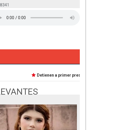
-8341
Detienen a primer presunta implicada en caso Dafne
LEVANTES