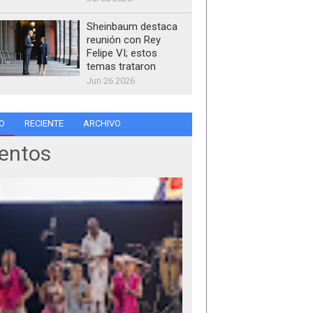
Sheinbaum destaca
reunión con Rey
Felipe VI; estos
temas trataron
Jun 26 2026
O
RECIENTE
ARCHIVO
entos