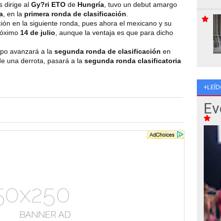
 dirige al
Gy?ri ETO
de
Hungría
, tuvo un debut amargo
a
, en la
primera ronda de clasificación
.
ión en la siguiente ronda, pues ahora el mexicano y su
próximo
14 de julio
, aunque la ventaja es que para dicho
ipo avanzará a la
segunda ronda de clasificación
en
de una derrota, pasará a la
segunda ronda clasificatoria
+LEÍD
Ev