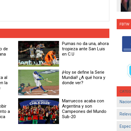
FBTW
Con C
Salsa
Pumas no da una, ahora
en g
o de
tropieza ante San Luis
Jun 1
ana
en C.U
- El d
Olga 
consol
¡Hoy se define la Serie
a al
Mundial! ¿A qué hora y
n la
donde ver?
e
CATEG
Marruecos acaba con
Nacio
ibir
Argentina y son
unto a
Campeones del Mundo
Relev
ica
Sub-20
Espec