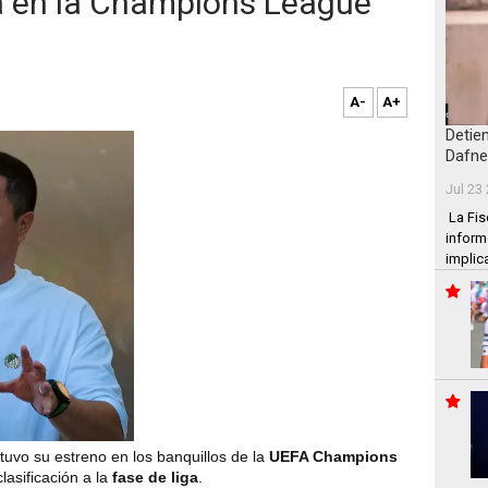
a en la Champions League
A-
A+
Detie
Dafne
Jul 23
La Fis
inform
implic
tuvo su estreno en los banquillos de la
UEFA Champions
lasificación a la
fase de liga
.