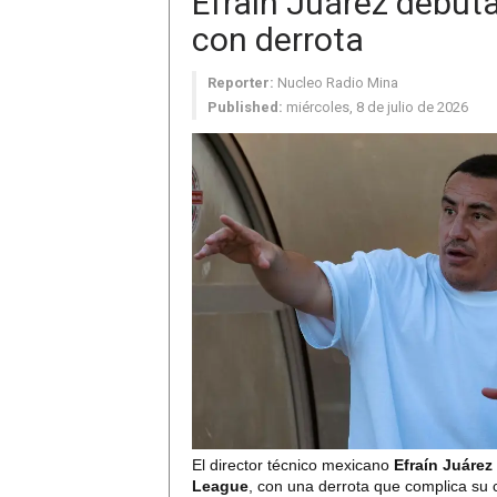
Efraín Juárez debut
con derrota
Reporter:
Nucleo Radio Mina
Published:
miércoles, 8 de julio de 2026
El director técnico mexicano
Efraín Juárez
League
, con una derrota que complica su c