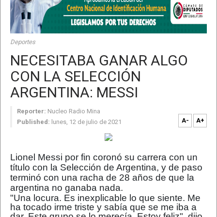
Deportes
NECESITABA GANAR ALGO
CON LA SELECCIÓN
ARGENTINA: MESSI
Reporter:
Nucleo Radio Mina
A-
A+
Published:
lunes, 12 de julio de 2021
Lionel Messi por fin coronó su carrera con un
título con la Selección de Argentina, y de paso
terminó con una racha de 28 años de que la
argentina no ganaba nada.
"Una locura. Es inexplicable lo que siente. Me
ha tocado irme triste y sabía que se me iba a
dar. Este grupo se lo merecía. Estoy feliz", dijo