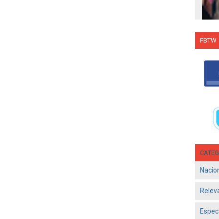
FBTW
Con C
Salsa
en g
Jun 1
- El d
Olga 
consol
CATEG
Nacio
Relev
Espec