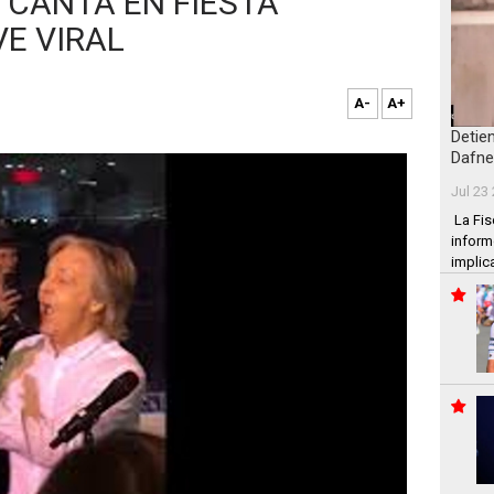
CANTA EN FIESTA
VE VIRAL
A-
A+
Detie
Dafne
Jul 23
La Fis
inform
implic