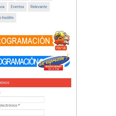
Feb 16 2026
aca
Eventos
Relevante
TRÍO DEL AMOR –
NISSAN SADO
 Insólito
MINATITLÁN
Feb 05 2026
BENOS
e
electrónico
*