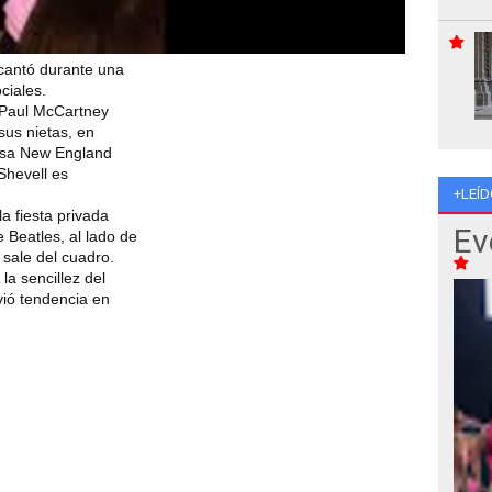
 cantó durante una
ciales.
e Paul McCartney
sus nietas, en
resa New England
Shevell es
+LEÍD
a fiesta privada
Ev
 Beatles, al lado de
sale del cuadro.
la sencillez del
vió tendencia en