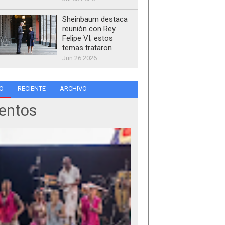
Sheinbaum destaca
reunión con Rey
Felipe VI; estos
temas trataron
Jun 26 2026
O
RECIENTE
ARCHIVO
entos