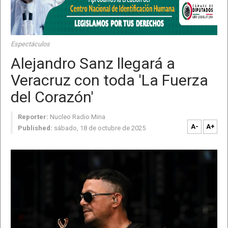
Espectáculos
Alejandro Sanz llegará a
Veracruz con toda 'La Fuerza
del Corazón'
Reporter:
Nucleo Radio Mina
A-
A+
Published:
sábado, 18 de octubre de 2025