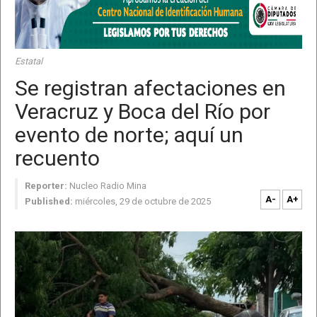
Estatal
Se registran afectaciones en
Veracruz y Boca del Río por
evento de norte; aquí un
recuento
Reporter:
Nucleo Radio Mina
A-
A+
Published:
miércoles, 29 de octubre de 2025