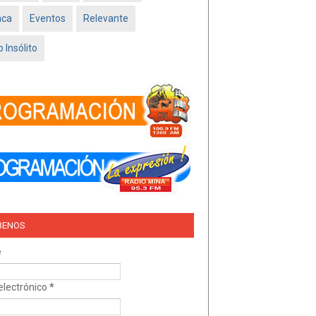
Feb 16 2026
aca
Eventos
Relevante
TRÍO DEL AMOR –
NISSAN SADO
 Insólito
MINATITLÁN
Feb 05 2026
BENOS
e
electrónico
*