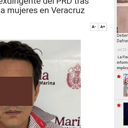
exdirigente del PRD tras
a mujeres en Veracruz
A-
A+
Detie
Dafne
Jul 23
La Fis
inform
implic