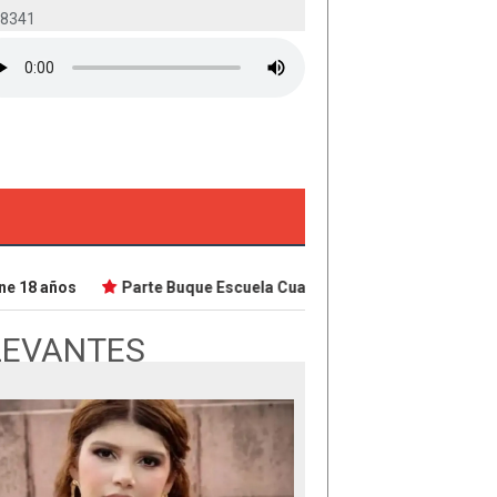
-8341
 18 años
Parte Buque Escuela Cuauhtémoc en viaje de instrucc
LEVANTES