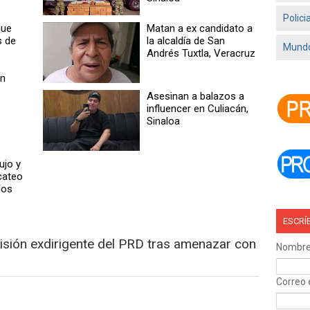
Polici
que
Matan a ex candidato a
s de
la alcaldía de San
Mundo
Andrés Tuxtla, Veracruz
an
Asesinan a balazos a
influencer en Culiacán,
Sinaloa
ujo y
cateo
dos
ESCRÍ
sión exdirigente del PRD tras amenazar con
Nombr
Correo 