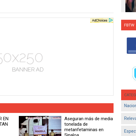
FBTW
Con C
Salsa
en g
Jun 1
- El d
Olga 
consol
CATEG
Nacio
R EN
Aseguran más de media
Relev
RTAN
tonelada de
metanfetaminas en
Espec
Sinaloa