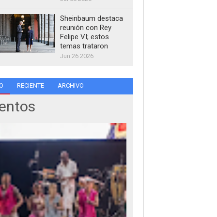
Sheinbaum destaca
reunión con Rey
Felipe VI; estos
temas trataron
Jun 26 2026
O
RECIENTE
ARCHIVO
entos