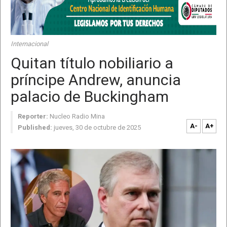
Internacional
Quitan título nobiliario a
príncipe Andrew, anuncia
palacio de Buckingham
Reporter:
Nucleo Radio Mina
A-
A+
Published:
jueves, 30 de octubre de 2025