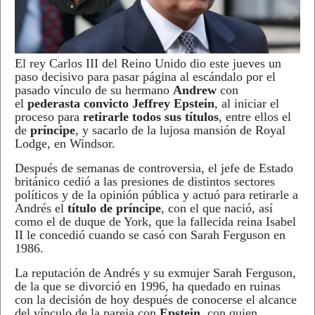
El rey Carlos III del Reino Unido dio este jueves un
paso decisivo para pasar página al escándalo por el
pasado vínculo de su hermano
Andrew
con
el
pederasta convicto Jeffrey Epstein
, al iniciar el
proceso para
retirarle todos sus títulos
, entre ellos el
de
príncipe
, y sacarlo de la lujosa mansión de Royal
Lodge, en Windsor.
Después de semanas de controversia, el jefe de Estado
británico cedió a las presiones de distintos sectores
políticos y de la opinión pública y actuó para retirarle a
Andrés el
título de príncipe
, con el que nació, así
como el de duque de York, que la fallecida reina Isabel
II le concedió cuando se casó con Sarah Ferguson en
1986.
La reputación de Andrés y su exmujer Sarah Ferguson,
de la que se divorció en 1996, ha quedado en ruinas
con la decisión de hoy después de conocerse el alcance
del vínculo de la pareja con
Epstein
, con quien