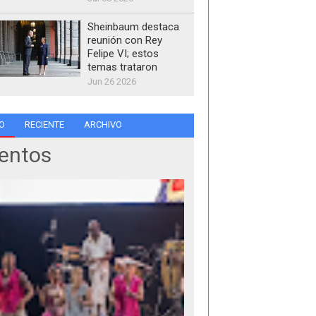
Sheinbaum destaca
reunión con Rey
Felipe VI; estos
temas trataron
Jun 26 2026
O
RECIENTE
ARCHIVO
entos