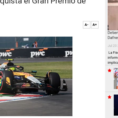
quista el Gran Premio de
A-
A+
Detie
Dafne
Jul 23
La Fis
inform
implic