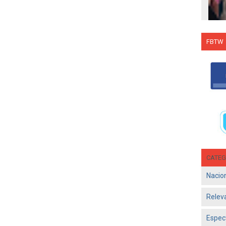
FBTW
Con C
Salsa
en g
Jun 1
- El d
Olga 
consol
CATEG
Nacio
Relev
Espec