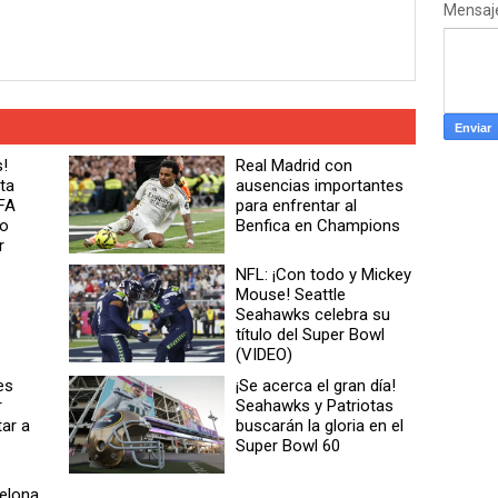
Mensaj
s!
Real Madrid con
ta
ausencias importantes
EFA
para enfrentar al
to
Benfica en Champions
r
NFL: ¡Con todo y Mickey
Mouse! Seattle
Seahawks celebra su
título del Super Bowl
(VIDEO)
es
¡Se acerca el gran día!
r
Seahawks y Patriotas
tar a
buscarán la gloria en el
Super Bowl 60
celona