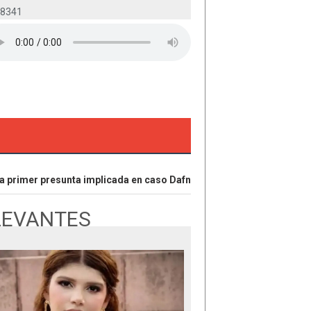
-8341
rimer presunta implicada en caso Dafne; tiene 18 años
Parte B
LEVANTES