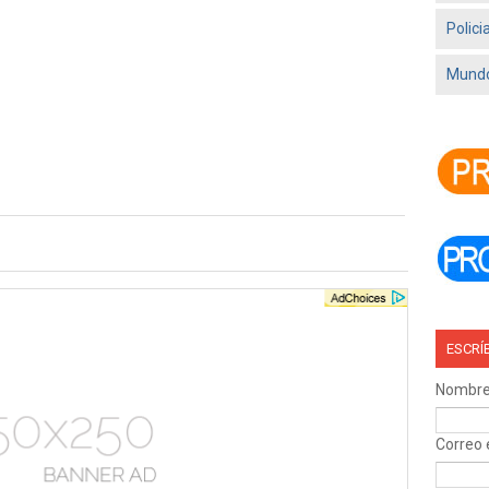
Polici
Mundo
ESCRÍ
Nombr
Correo 