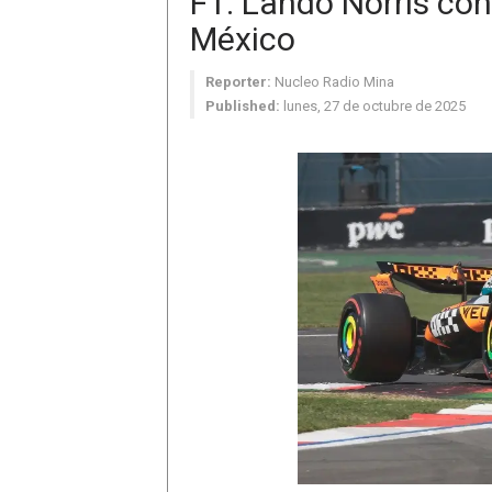
F1: Lando Norris con
México
Reporter:
Nucleo Radio Mina
Published:
lunes, 27 de octubre de 2025