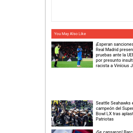
You May Also Like
¡Esperan sancione
Real Madrid presen
pruebas ante la U
por presunto insul
racista a Vinícius J
Seattle Seahawks 
campeón del Supe
Bowl LX tras aplas
Patriotas
¡Se cansaron! Bar