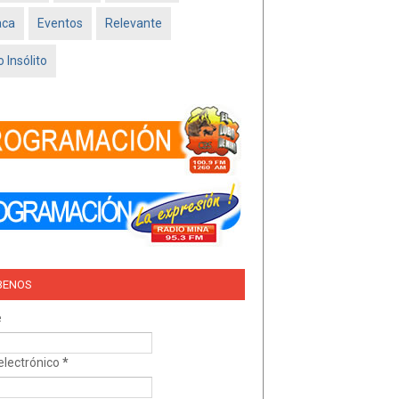
Feb 16 2026
aca
Eventos
Relevante
TRÍO DEL AMOR –
NISSAN SADO
 Insólito
MINATITLÁN
Feb 05 2026
BENOS
e
electrónico
*