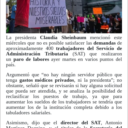
La presidenta
Claudia Sheinbaum
mencionó este
miércoles que no es posible satisfacer las
demandas
de
aproximadamente 400
trabajadores del Servicio de
Administración Tributaria
(SAT) que realizaron
un
paro de labores
ayer martes en varios puntos del
país.
Argumentó que “no hay ningún servidor público que
tenga
gastos médicos privados
, ni la presidenta”; no
obstante, señaló que se revisarán si hay alguna solicitud
que pueda ser atendida, y se analiza la posibilidad de
reclasificar los puestos de trabajo, ya que para
aumentar los sueldos de los trabajadores se tendría que
aumentar los de la institución completa debido a los
tabuladores salariales.
Asimismo, dijo que el
director del SAT
, Antonio
Martínez Dagnino, y el titular de la
Secretaría del