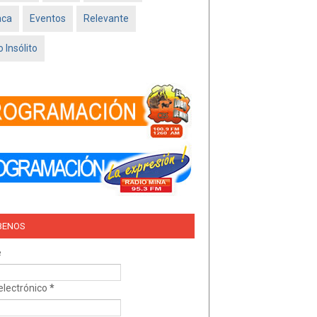
Feb 16 2026
aca
Eventos
Relevante
TRÍO DEL AMOR –
NISSAN SADO
 Insólito
MINATITLÁN
Feb 05 2026
BENOS
e
electrónico
*