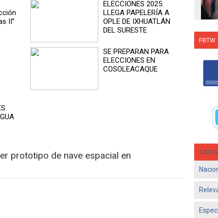
ELECCIONES 2025:
ucción
LLEGA PAPELERÍA A
s II”
OPLE DE IXHUATLÁN
DEL SURESTE
FBTW
SE PREPARAN PARA
Con C
ELECCIONES EN
Salsa
COSOLEACAQUE
en g
Jun 1
- El d
ES
Olga 
AGUA
consol
CATEG
er prototipo de nave espacial en
Nacio
Relev
Espec