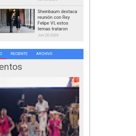
Sheinbaum destaca
reunión con Rey
Felipe VI; estos
temas trataron
Jun 26 2026
O
RECIENTE
ARCHIVO
entos