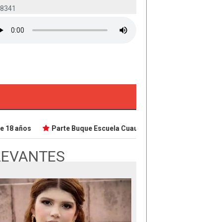
-8341
18 años
Parte Buque Escuela Cuauhtémoc en viaje de instrucc
LEVANTES