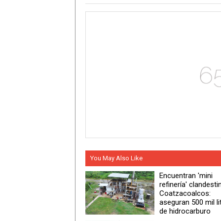
You May Also Like
Encuentran 'mini
refinería' clandesti
Coatzacoalcos:
aseguran 500 mil li
de hidrocarburo