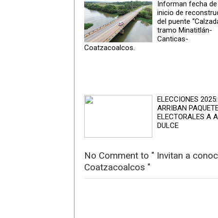
Informan fecha de
inicio de reconstr
del puente “Calzada
tramo Minatitlán-
Canticas-
Coatzacoalcos.
ELECCIONES 2025:
ARRIBAN PAQUET
ELECTORALES A 
DULCE
No Comment to " Invitan a conoc
Coatzacoalcos "