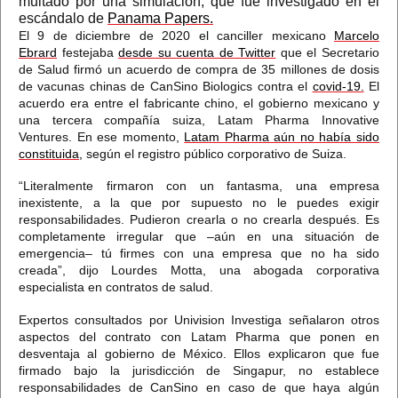
multado por una simulación, que fue investigado en el
escándalo de
Panama Papers.
El 9 de diciembre de 2020 el canciller mexicano
Marcelo
Ebrard
festejaba
desde su cuenta de Twitter
que el Secretario
de Salud firmó un acuerdo de compra de 35 millones de dosis
de vacunas chinas de CanSino Biologics contra el
covid-19.
El
acuerdo era entre el fabricante chino, el gobierno mexicano y
una tercera compañía suiza, Latam Pharma Innovative
Ventures. En ese momento,
Latam Pharma aún no había sido
constituida,
según el registro público corporativo de Suiza.
“Literalmente firmaron con un fantasma, una empresa
inexistente, a la que por supuesto no le puedes exigir
responsabilidades. Pudieron crearla o no crearla después.
Es
completamente irregular que –aún en una situación de
emergencia– tú firmes con una empresa que no ha sido
creada
”, dijo Lourdes Motta, una abogada corporativa
especialista en contratos de salud.
Expertos consultados por Univision Investiga señalaron otros
aspectos del contrato con Latam Pharma que ponen en
desventaja al gobierno de México. Ellos explicaron que
fue
firmado bajo la jurisdicción de Singapur, no establece
responsabilidades de CanSino en caso de que haya algún