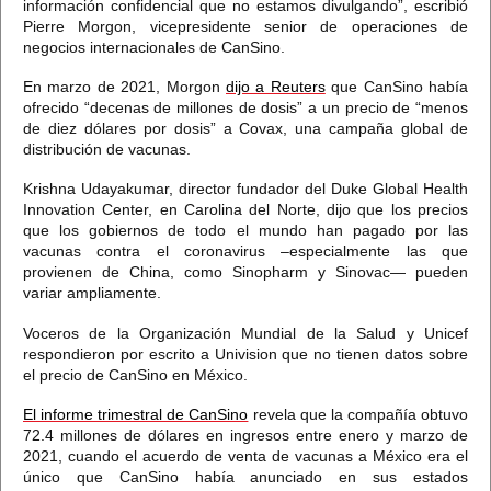
información confidencial que no estamos divulgando”,
escribió
Pierre Morgon, vicepresidente senior de operaciones de
negocios internacionales de CanSino.
En marzo de 2021,
Morgon
dijo a Reuters
que CanSino había
ofrecido “decenas de millones de dosis” a un precio de “menos
de diez dólares por dosis” a Covax,
una campaña global de
distribución de vacunas.
Krishna Udayakumar, director fundador del Duke Global Health
Innovation Center, en Carolina del Norte, dijo que
los precios
que los gobiernos de todo el mundo han pagado por las
vacunas contra el coronavirus –especialmente las que
provienen de China, como Sinopharm y Sinovac— pueden
variar ampliamente.
Voceros de la Organización Mundial de la Salud y Unicef
respondieron por escrito a Univision que no tienen datos sobre
el precio
de CanSino en México.
El informe trimestral de CanSino
revela que la compañía obtuvo
72.4 millones de dólares en ingresos entre enero y marzo de
2021,
cuando el acuerdo de venta de vacunas a México era el
único que CanSino había anunciado en sus estados