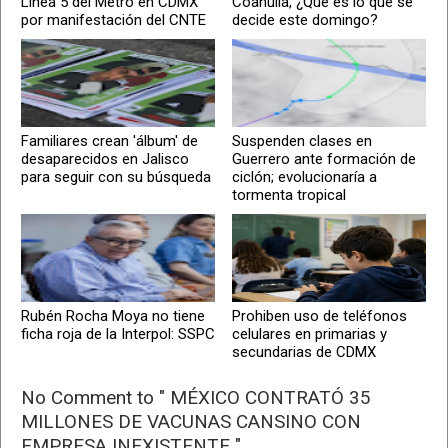
Línea 5 del Metro en CDMX
Coahuila, ¿Qué es lo que se
por manifestación del CNTE
decide este domingo?
Familiares crean 'álbum' de
Suspenden clases en
desaparecidos en Jalisco
Guerrero ante formación de
para seguir con su búsqueda
ciclón; evolucionaría a
tormenta tropical
Rubén Rocha Moya no tiene
Prohiben uso de teléfonos
ficha roja de la Interpol: SSPC
celulares en primarias y
secundarias de CDMX
No Comment to " MÉXICO CONTRATÓ 35
MILLONES DE VACUNAS CANSINO CON
EMPRESA INEXISTENTE "