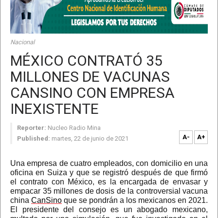
Nacional
MÉXICO CONTRATÓ 35
MILLONES DE VACUNAS
CANSINO CON EMPRESA
INEXISTENTE
Reporter:
Nucleo Radio Mina
A-
A+
Published:
martes, 22 de junio de 2021
Una empresa de cuatro empleados, con domicilio en una
oficina en Suiza y que se registró después de que firmó
el contrato con México, es la encargada de envasar y
empacar 35 millones de dosis de la controversial vacuna
china
CanSino
que se pondrán a los mexicanos en 2021.
El presidente del consejo es un abogado mexicano,