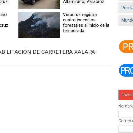
cruz
Altamirano, Veracruz
Polici
echo
Veracruz registra
cuatro incendios
Mundo
acruz
forestales al inicio de la
temporada
HABILITACIÓN DE CARRETERA XALAPA-
ESCRÍ
Nombr
Correo 