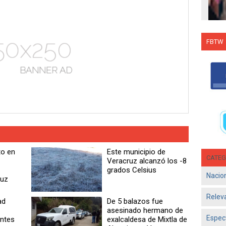
FBTW
Con C
Salsa
en g
Jun 1
- El d
Olga 
consol
to en
Este municipio de
CATEG
Veracruz alcanzó los -8
grados Celsius
Nacio
ruz
Relev
ad
De 5 balazos fue
asesinado hermano de
Espec
entes
exalcaldesa de Mixtla de