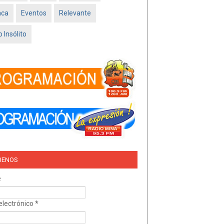
Feb 16 2026
aca
Eventos
Relevante
TRÍO DEL AMOR –
NISSAN SADO
 Insólito
MINATITLÁN
Feb 05 2026
BENOS
e
electrónico
*