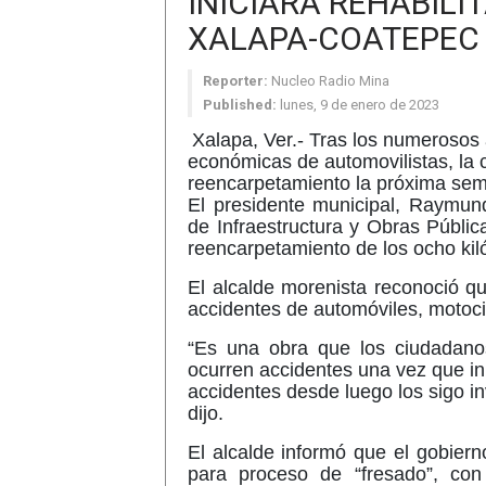
INICIARÁ REHABILI
XALAPA-COATEPEC
Reporter:
Nucleo Radio Mina
Published:
lunes, 9 de enero de 2023
Xalapa, Ver.- Tras los numerosos 
económicas de automovilistas, la c
reencarpetamiento la próxima se
El presidente municipal, Raymun
de Infraestructura y Obras Públic
reencarpetamiento de los ocho kil
El alcalde morenista reconoció qu
accidentes de automóviles, motocic
“Es una obra que los ciudadan
ocurren accidentes una vez que ini
accidentes desde luego los sigo i
dijo.
El alcalde informó que el gobiern
para proceso de “fresado”, con