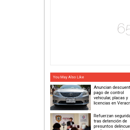
You May Also Like
Anuncian descuen
pago de control
vehicular, placas y
licencias en Verac
Refuerzan segurid
tras detención de
presuntos delincu