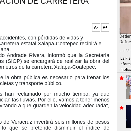
TACIÓN DE CARRETERA
A-
A+
Detie
accidentes, con pérdidas de vidas y
Dafne
arretera estatal Xalapa-Coatepec recibirá el
mana.
Jul 23
do Andrade Rivera, informó que la Secretaría
La Fis
as (SIOP) se encargará de realizar la obra del
inform
ómetros de la carretera Xalapa-Coatepec.
implic
e la obra pública es necesario para frenar los
letas y transporte público.
os han reclamado por mucho tiempo, ya que
cian las lluvias. Por ello, vamos a tener menos
nvitando a que guarden la velocidad adecuada",
o de Veracruz invertirá seis millones de pesos
 lo que se pretende disminuir el índice de