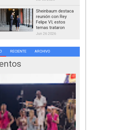
Sheinbaum destaca
reunión con Rey
Felipe VI; estos
temas trataron
Jun 26 2026
O
RECIENTE
ARCHIVO
entos