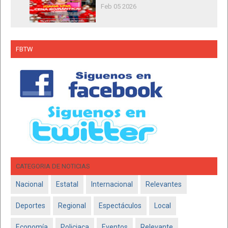
Feb 05 2026
FBTW
CATEGORIA DE NOTICIAS
Nacional
Estatal
Internacional
Relevantes
Deportes
Regional
Espectáculos
Local
Economía
Policiaca
Eventos
Relevante