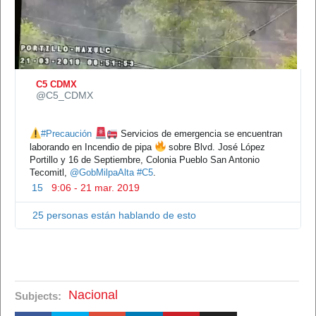
C5 CDMX
✔
@C5_CDMX
#
Precaución
 Servicios de emergencia se encuentran 
laborando en Incendio de pipa 
 sobre Blvd. José López 
Portillo y 16 de Septiembre, Colonia Pueblo San Antonio 
Tecomitl, 
@
GobMilpaAlta
#
C5
.
15
9:06 - 21 mar. 2019
25 personas están hablando de esto
Nacional
Subjects: