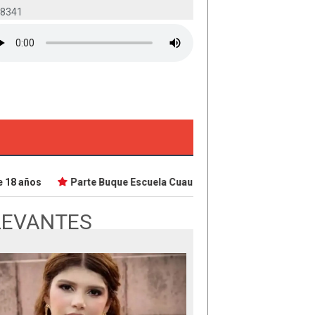
-8341
8 años
Parte Buque Escuela Cuauhtémoc en viaje de instrucci
LEVANTES