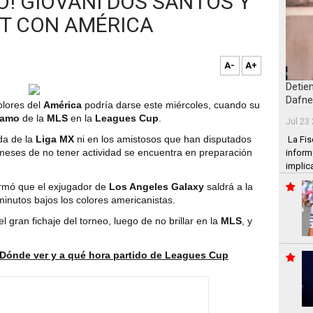
O! GIOVANI DOS SANTOS Y
T CON AMÉRICA
A-
A+
Detie
Dafne
olores del
América
podría darse este miércoles, cuando su
namo
de la
MLS
en la
Leagues Cup
.
Jul 23
da de la
Liga MX
ni en los amistosos que han disputados
La Fis
 meses de no tener actividad se encuentra en preparación
inform
implic
irmó que el exjugador de
Los Angeles Galaxy
saldrá a la
minutos bajos los colores americanistas.
 gran fichaje del torneo, luego de no brillar en la
MLS
, y
Dónde ver y a qué hora partido de Leagues Cup