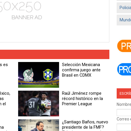
Polici
Mundo
as es
Selección Mexicana
confirma juego ante
Brasil en CDMX
éxico,
Raúl Jiménez rompe
ESCRÍ
as
récord histórico en la
n el
Premier League
Nombr
Correo 
¿Santiago Baños, nuevo
na
presidente de la FMF?