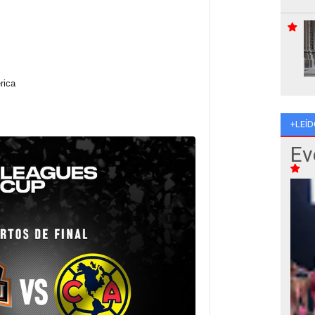
!
rica 
+LEÍD
Ev