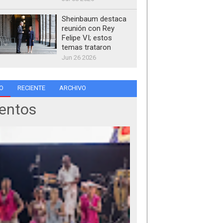
Sheinbaum destaca
reunión con Rey
Felipe VI; estos
temas trataron
Jun 26 2026
O
RECIENTE
ARCHIVO
entos