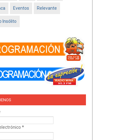
Feb 16 2026
aca
Eventos
Relevante
TRÍO DEL AMOR –
NISSAN SADO
 Insólito
MINATITLÁN
Feb 05 2026
BENOS
e
electrónico
*