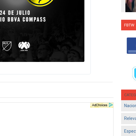
FBTW
Con C
Salsa
en g
Jun 1
- El d
Olga 
consol
CATEG
Nacio
Relev
Espec