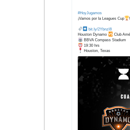
#
HoyJugamos
¡Vamos por la Leagues Cup
h
bit.ly/2YbnzI8
t
Houston Dynamo 
 Club Amé
t
 BBVA Compass Stadium
p
 19:30 hrs 
:
 Houston, Texas
/
/