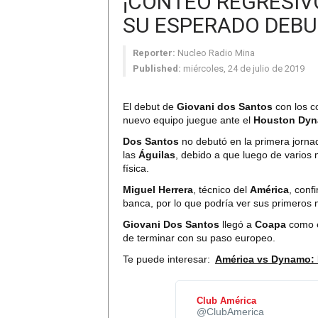
¡CONTEO REGRESIV
SU ESPERADO DEBU
Reporter:
Nucleo Radio Mina
Published:
miércoles, 24 de julio de 2019
El debut de
Giovani dos Santos
con los c
nuevo equipo juegue ante el
Houston Dy
Dos Santos
no debutó en la primera jorna
las
Águilas
, debido a que luego de varios
física.
Miguel Herrera
, técnico del
América
, conf
banca, por lo que podría ver sus primeros 
Giovani Dos Santos
llegó a
Coapa
como el
de terminar con su paso europeo.
Te puede interesar:
América vs Dynamo: 
Club América
✔
@ClubAmerica