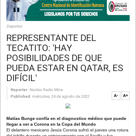
Deportes
REPRESENTANTE DEL
TECATITO: 'HAY
POSIBILIDADES DE QUE
PUEDA ESTAR EN QATAR, ES
DIFÍCIL'
Reporter:
Nucleo Radio Mina
A-
A+
Published:
miércoles, 24 de agosto de 2022
Matías Bunge confía en el diagnostico médico que puede
llegar a ver a Corona en la Copa del Mundo
El delantero mexicano Jesús Corona sufrió el jueves una rotura
del tobillo durante un entrenamiento con el Sevilla y fue