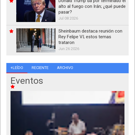
Donald Trump da por terminado el
alto al fuego con Irán; ¿qué puede
pasar?
Jul 08 2026
Sheinbaum destaca reunión con
Rey Felipe VI; estos temas
trataron
Jun 26 2026
+LEÍDO
RECIENTE
ARCHIVO
Eventos