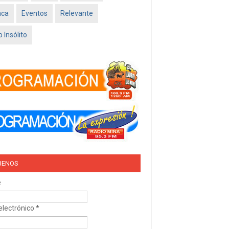
Feb 16 2026
aca
Eventos
Relevante
TRÍO DEL AMOR –
NISSAN SADO
 Insólito
MINATITLÁN
Feb 05 2026
BENOS
e
electrónico
*