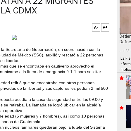
ATAN A 22 MIGRANTES
 LA CDMX
A-
A+
Detie
Dafne
e la Secretaría de Gobernación, en coordinación con la
Jul 23
iudad de México (SSC), auxilió y rescató a 22 personas
La Fis
u libertad.
inform
timas que se encontraba en cautiverio aprovechó el
implic
unicarse a la línea de emergencia 9-1-1 para solicitar
 edad refirió que se encontraba con otras personas
privadas de la libertad y sus captores les pedían 2 mil 500
busta acudía a la casa de seguridad entre las 09:00 y
 se retiraba. La llamada se logró ubicar en la alcaldía
un operativo.
 de edad (5 mujeres y 7 hombres), así como 10 personas
ginarios de Guatemala.
 núcleos familiares quedarán bajo la tutela del Sistema