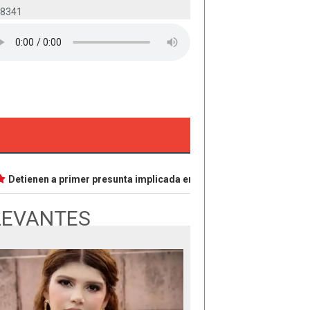
-8341
Detienen a primer presunta implicada en caso Dafne; tiene 18 años
LEVANTES