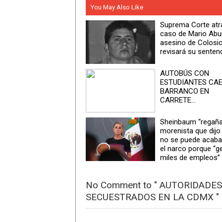
You May Also Like
Suprema Corte atr
caso de Mario Abu
asesino de Colosio
revisará su senten
AUTOBÚS CON
ESTUDIANTES CAE
BARRANCO EN
CARRETE...
Sheinbaum “regaña
morenista que dijo
no se puede acaba
el narco porque “g
miles de empleos”
No Comment to " AUTORIDADE
SECUESTRADOS EN LA CDMX "