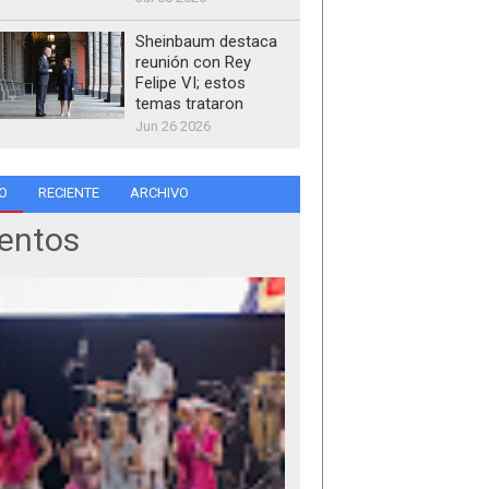
Sheinbaum destaca
reunión con Rey
Felipe VI; estos
temas trataron
Jun 26 2026
O
RECIENTE
ARCHIVO
entos