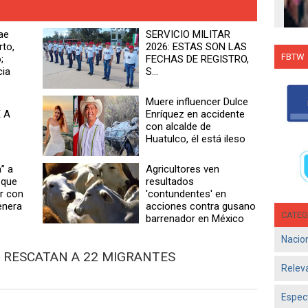
ae
SERVICIO MILITAR
rto,
2026: ESTAS SON LAS
FBTW
;
FECHAS DE REGISTRO,
cia
S...
Con C
Salsa
Muere influencer Dulce
en g
 A
Enríquez en accidente
Jun 1
con alcalde de
Huatulco, él está ileso
- El d
Olga 
consol
” a
Agricultores ven
 que
resultados
r con
'contundentes' en
enera
acciones contra gusano
CATEG
barrenador en México
Nacio
S RESCATAN A 22 MIGRANTES
Relev
Espec