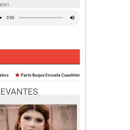
-8341
os
Parte Buque Escuela Cuauhtémoc en viaje de instrucción ¿
LEVANTES