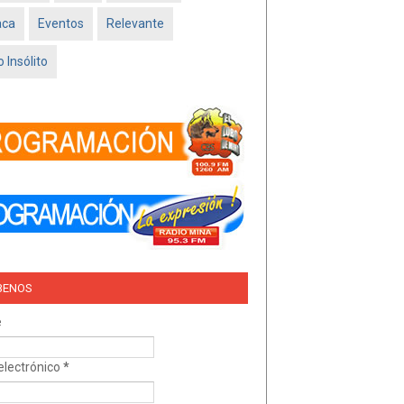
Feb 16 2026
aca
Eventos
Relevante
TRÍO DEL AMOR –
NISSAN SADO
 Insólito
MINATITLÁN
Feb 05 2026
BENOS
e
electrónico
*