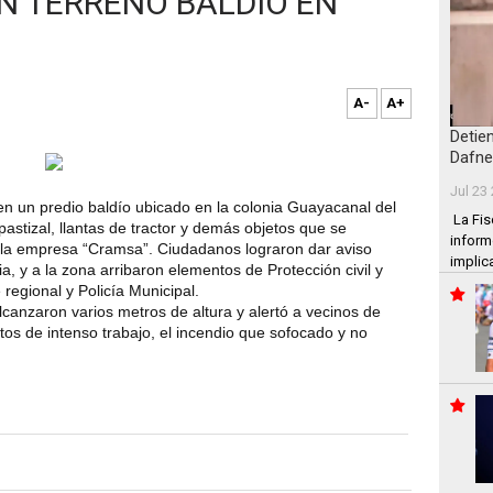
N TERRENO BALDÍO EN
A-
A+
Detie
Dafne
Jul 23
 en un predio baldío ubicado en la colonia Guayacanal del
La Fis
pastizal, llantas de tractor y demás objetos que se
inform
 la empresa “Cramsa”. Ciudadanos lograron dar aviso
implic
 y a la zona arribaron elementos de Protección civil y
regional y Policía Municipal.
canzaron varios metros de altura y alertó a vecinos de
os de intenso trabajo, el incendio que sofocado y no