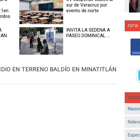
sur de Veracruz por
 1en
evento de norte
eridos
FBTW
A
INVITA LA SEDENA A
Con C
CAN
PASEO DOMINICAL ...
Salsa
en g
Jun 1
- El d
ENDIO EN TERRENO BALDÍO EN MINATITLÁN
Olga 
consol
CATEG
Nacio
Relev
Espec