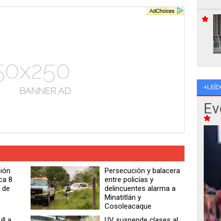
+LEÍD
Ev
ión
Persecución y balacera
ca 8
entre policías y
 de
delincuentes alarma a
Minatitlán y
Cosoleacaque
ll a
UV suspende clases al