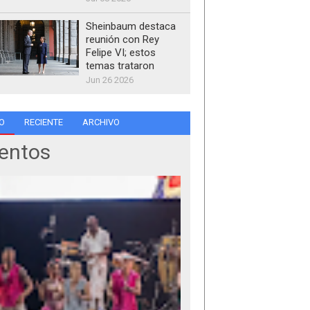
Sheinbaum destaca
reunión con Rey
Felipe VI; estos
temas trataron
Jun 26 2026
O
RECIENTE
ARCHIVO
entos