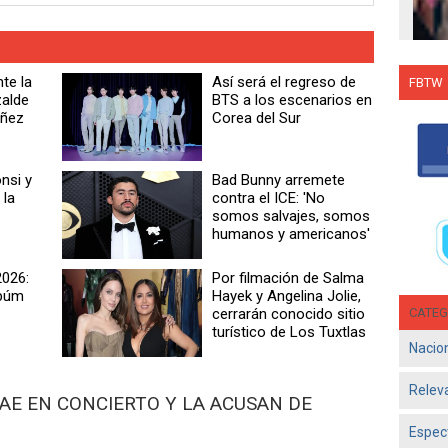
te la
Así será el regreso de
FBTW
zalde
BTS a los escenarios en
Con C
úñez
Corea del Sur
Salsa
en g
nsi y
Bad Bunny arremete
Jun 1
 la
contra el ICE: 'No
- El d
somos salvajes, somos
Olga 
humanos y americanos'
consol
026:
Por filmación de Salma
lbúm
Hayek y Angelina Jolie,
cerrarán conocido sitio
CATEG
turístico de Los Tuxtlas
Nacio
Relev
 CAE EN CONCIERTO Y LA ACUSAN DE
Espec