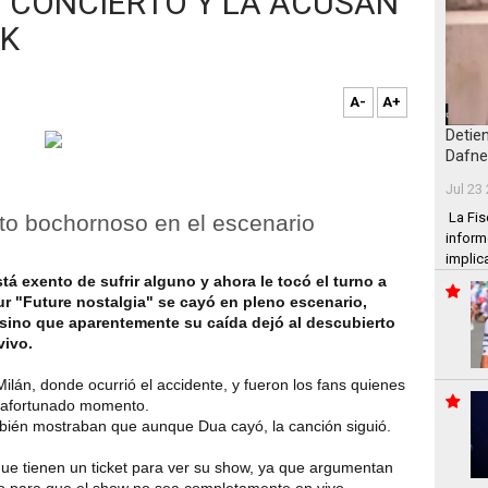
N CONCIERTO Y LA ACUSAN
CK
A-
A+
Detie
Dafne
Jul 23
La Fis
o bochornoso en el escenario
inform
implic
tá exento de sufrir alguno y ahora le tocó el turno a
our "Future nostalgia" se cayó en pleno escenario,
, sino que aparentemente su caída dejó al descubierto
vivo.
ilán, donde ocurrió el accidente, y fueron los fans quienes
esafortunado momento.
mbién mostraban que aunque Dua cayó, la canción siguió.
que tienen un ticket para ver su show, ya que argumentan