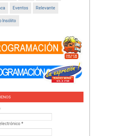
Feb 16 2026
aca
Eventos
Relevante
TRÍO DEL AMOR –
NISSAN SADO
 Insólito
MINATITLÁN
Feb 05 2026
BENOS
e
electrónico
*