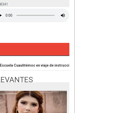
-8341
uela Cuauhtémoc en viaje de instrucción ¿De dónde?
Red de c
LEVANTES