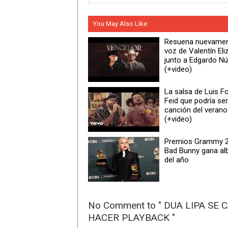
You May Also Like
Resuena nuevamen
voz de Valentín Eli
junto a Edgardo N
(+video)
La salsa de Luis Fo
Feid que podría ser
canción del verano
(+video)
Premios Grammy 2
Bad Bunny gana a
del año
No Comment to " DUA LIPA SE
HACER PLAYBACK "