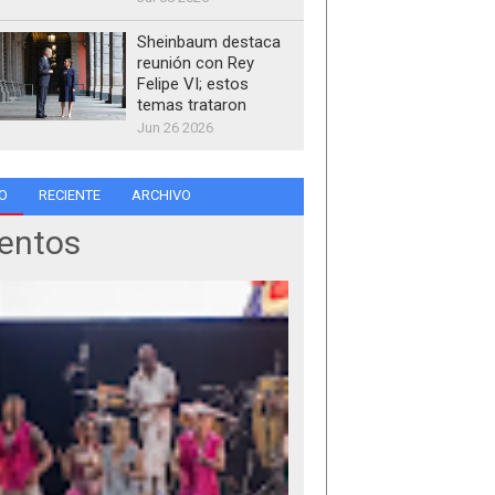
Sheinbaum destaca
reunión con Rey
Felipe VI; estos
temas trataron
Jun 26 2026
O
RECIENTE
ARCHIVO
entos